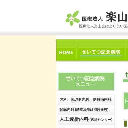
医療法人楽山会はより良い医
内科、循環器内科、糖尿病内科
腎臓内科
[診察場所は泌尿器科]
人工透析内科
(透析センター)