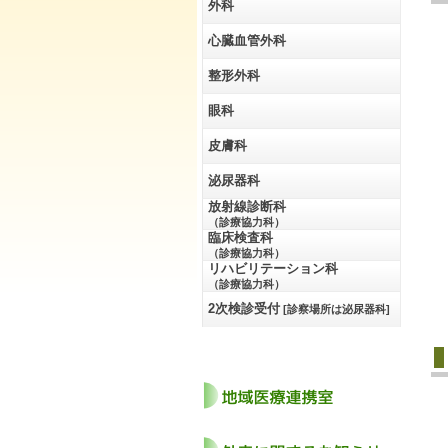
外科
心臓血管外科
整形外科
眼科
皮膚科
泌尿器科
放射線診断科
（診療協力科）
臨床検査科
（診療協力科）
リハビリテーション科
（診療協力科）
2次検診受付
[診察場所は泌尿器科]