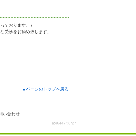
行っております。）
的な受診をお勧め致します。
▲ページのトップへ戻る
問い合わせ
a:46447 t:6 y:7