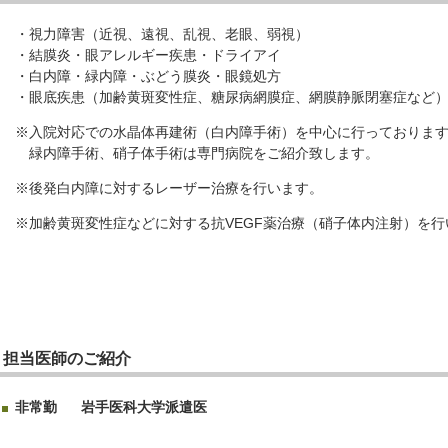
・視力障害（近視、遠視、乱視、老眼、弱視）
・結膜炎・眼アレルギー疾患・ドライアイ
・白内障・緑内障・ぶどう膜炎・眼鏡処方
・眼底疾患（加齢黄斑変性症、糖尿病網膜症、網膜静脈閉塞症など
※入院対応での水晶体再建術（白内障手術）を中心に行っておりま
緑内障手術、硝子体手術は専門病院をご紹介致します。
※後発白内障に対するレーザー治療を行います。
※加齢黄斑変性症などに対する抗VEGF薬治療（硝子体内注射）を行
担当医師のご紹介
非常勤
岩手医科大学派遣医